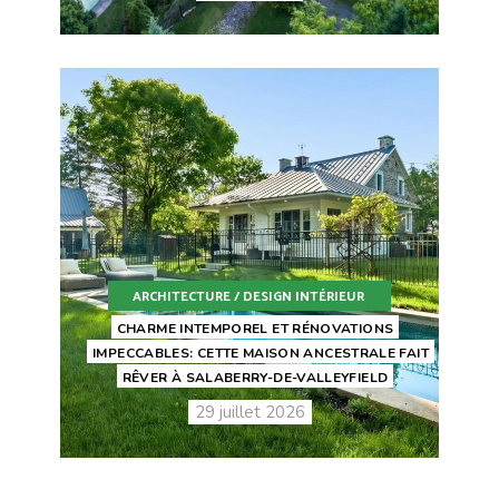
ARCHITECTURE / DESIGN INTÉRIEUR
CHARME INTEMPOREL ET RÉNOVATIONS
IMPECCABLES: CETTE MAISON ANCESTRALE FAIT
RÊVER À SALABERRY-DE-VALLEYFIELD
29 juillet 2026