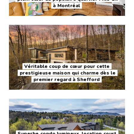
à Montréal
Véritable coup de cœur pour cette
prestigieuse maison qui charme dès le
premier regard à Shefford
Superbe condo lumineux, location court