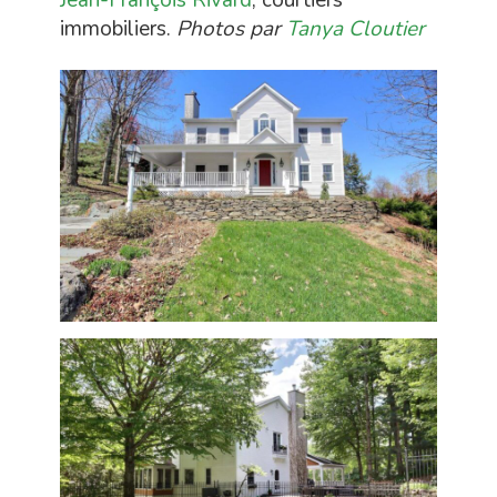
Jean-François Rivard
, courtiers
immobiliers.
Photos par
Tanya Cloutier