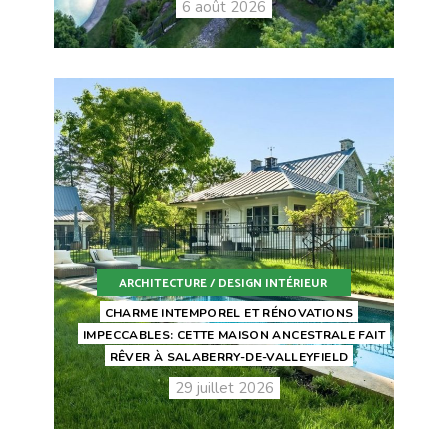
6 août 2026
ARCHITECTURE / DESIGN INTÉRIEUR
CHARME INTEMPOREL ET RÉNOVATIONS
IMPECCABLES: CETTE MAISON ANCESTRALE FAIT
RÊVER À SALABERRY-DE-VALLEYFIELD
29 juillet 2026