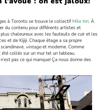
 l’avoue : on est jaloux!
es à Toronto se trouve le collectif
Mile Inn
. À
éer du contenu pour différents artistes et
plus chaleureux avec les fauteuils de cuir et les
es et de Kijiji. Chaque étage a sa propre
s scandinave,
vintage
et moderne. Comme
t été collés sur un mur tel un tableau.
on n’est pas ce qui manque! Ça nous donne des