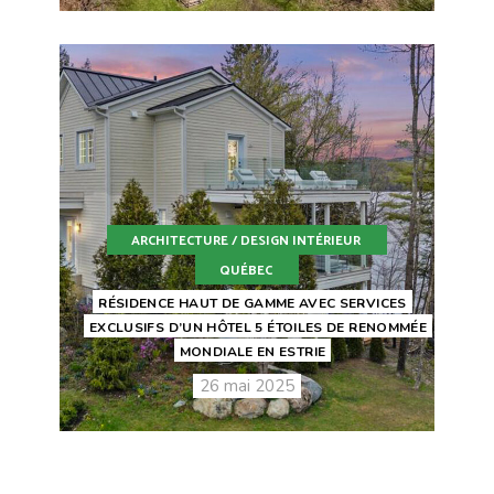
ARCHITECTURE / DESIGN INTÉRIEUR
QUÉBEC
RÉSIDENCE HAUT DE GAMME AVEC SERVICES
EXCLUSIFS D’UN HÔTEL 5 ÉTOILES DE RENOMMÉE
MONDIALE EN ESTRIE
26 mai 2025