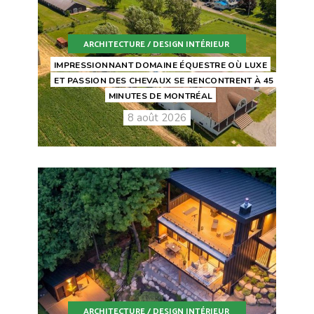
ARCHITECTURE / DESIGN INTÉRIEUR
IMPRESSIONNANT DOMAINE ÉQUESTRE OÙ LUXE
ET PASSION DES CHEVAUX SE RENCONTRENT À 45
MINUTES DE MONTRÉAL
8 août 2026
ARCHITECTURE / DESIGN INTÉRIEUR