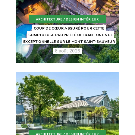
ARCHITECTURE / DESIGN INTÉRIEUR
COUP DE CŒUR ASSURÉ POUR CETTE
SOMPTUEUSE PROPRIÉTÉ OFFRANT UNE VUE
EXCEPTIONNELLE SUR LE MONT SAINT-SAUVEUR
6 août 2026
ARCHITECTURE / DESIGN INTÉRIEUR