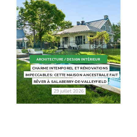
ARCHITECTURE / DESIGN INTÉRIEUR
CHARME INTEMPOREL ET RÉNOVATIONS
IMPECCABLES: CETTE MAISON ANCESTRALE FAIT
RÊVER À SALABERRY-DE-VALLEYFIELD
29 juillet 2026