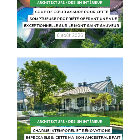
ARCHITECTURE / DESIGN INTÉRIEUR
COUP DE CŒUR ASSURÉ POUR CETTE
SOMPTUEUSE PROPRIÉTÉ OFFRANT UNE VUE
EXCEPTIONNELLE SUR LE MONT SAINT-SAUVEUR
6 août 2026
ARCHITECTURE / DESIGN INTÉRIEUR
CHARME INTEMPOREL ET RÉNOVATIONS
IMPECCABLES: CETTE MAISON ANCESTRALE FAIT