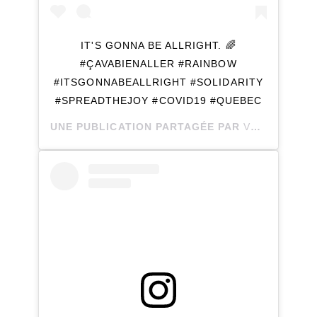
IT'S GONNA BE ALLRIGHT. 🌈
#ÇAVABIENALLER #RAINBOW
#ITSGONNABEALLRIGHT #SOLIDARITY
#SPREADTHEJOY #COVID19 #QUEBEC
UNE PUBLICATION PARTAGÉE PAR
VANESSA
(@V