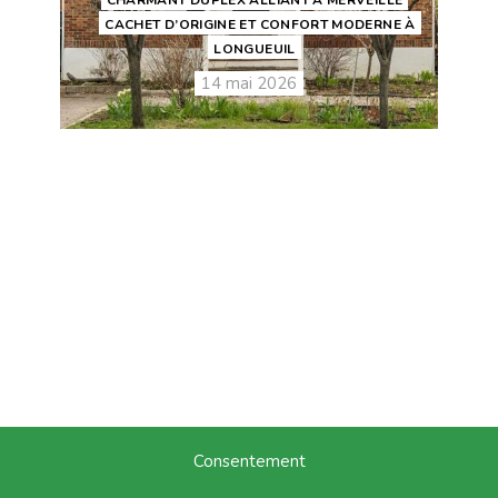
CHARMANT DUPLEX ALLIANT À MERVEILLE
CACHET D’ORIGINE ET CONFORT MODERNE À
LONGUEUIL
14 mai 2026
Consentement