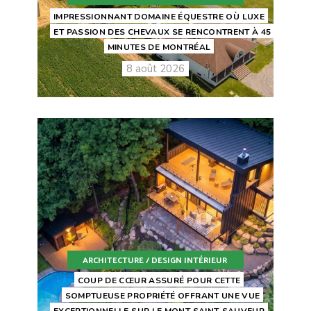
IMPRESSIONNANT DOMAINE ÉQUESTRE OÙ LUXE
ET PASSION DES CHEVAUX SE RENCONTRENT À 45
MINUTES DE MONTRÉAL
8 août 2026
ARCHITECTURE / DESIGN INTÉRIEUR
COUP DE CŒUR ASSURÉ POUR CETTE
SOMPTUEUSE PROPRIÉTÉ OFFRANT UNE VUE