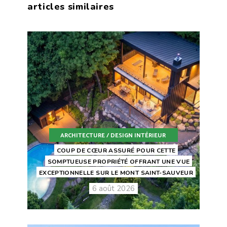
articles similaires
ARCHITECTURE / DESIGN INTÉRIEUR
COUP DE CŒUR ASSURÉ POUR CETTE
SOMPTUEUSE PROPRIÉTÉ OFFRANT UNE VUE
EXCEPTIONNELLE SUR LE MONT SAINT-SAUVEUR
6 août 2026