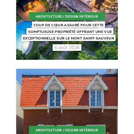
ARCHITECTURE / DESIGN INTÉRIEUR
COUP DE CŒUR ASSURÉ POUR CETTE
SOMPTUEUSE PROPRIÉTÉ OFFRANT UNE VUE
EXCEPTIONNELLE SUR LE MONT SAINT-SAUVEUR
6 août 2026
ARCHITECTURE / DESIGN INTÉRIEUR