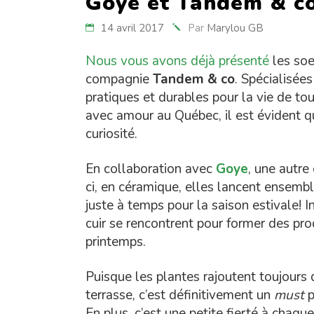
Goye et Tandem & co
14 avril 2017
Par
Marylou GB
Nous vous avons déjà présenté
les soe
compagnie
Tandem & co
. Spécialisée
pratiques et durables pour la vie de tou
avec amour au Québec, il est évident qu
curiosité.
En collaboration avec
Goye
, une autre
ci, en céramique, elles lancent ensembl
juste à temps pour la saison estivale! 
cuir se rencontrent pour former des pro
printemps.
Puisque les plantes rajoutent toujours 
terrasse, c’est définitivement un
must
p
En plus, c’est une petite fierté à chaqu