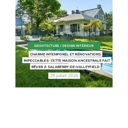
ARCHITECTURE / DESIGN INTÉRIEUR
CHARME INTEMPOREL ET RÉNOVATIONS
IMPECCABLES: CETTE MAISON ANCESTRALE FAIT
RÊVER À SALABERRY-DE-VALLEYFIELD
29 juillet 2026