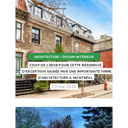
ARCHITECTURE / DESIGN INTÉRIEUR
COUP DE CŒUR POUR CETTE RÉSIDENCE
D’EXCEPTION SIGNÉE PAR UNE IMPORTANTE FIRME
D’ARCHITECTURE À MONTRÉAL
13 mai 2026