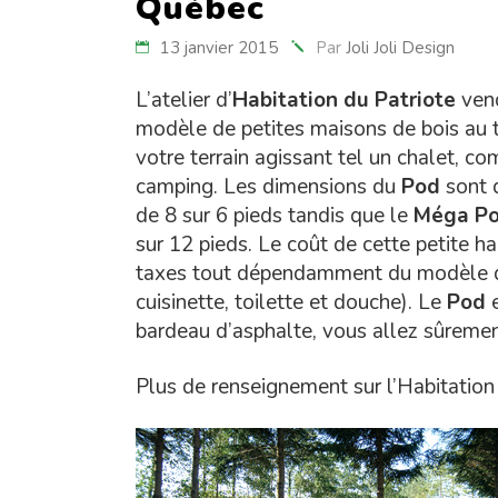
Québec
13 janvier 2015
Par
Joli Joli Design
L’atelier d’
Habitation du Patriote
vend
modèle de petites maisons de bois au toi
votre terrain agissant tel un chalet, c
camping. Les dimensions du
Pod
sont d
de 8 sur 6 pieds tandis que le
Méga P
sur 12 pieds. Le coût de cette petite h
taxes tout dépendamment du modèle de 
cuisinette, toilette et douche). Le
Pod
e
bardeau d’asphalte, vous allez sûrement
Plus de renseignement sur l’Habitation