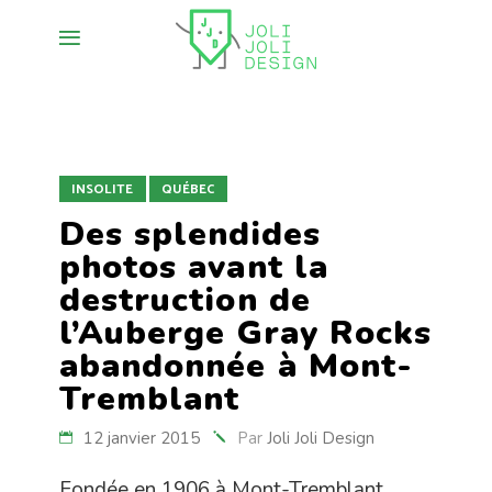
INSOLITE
QUÉBEC
Des splendides
photos avant la
destruction de
l’Auberge Gray Rocks
abandonnée à Mont-
Tremblant
12 janvier 2015
Par
Joli Joli Design
Fondée en 1906 à Mont-Tremblant,