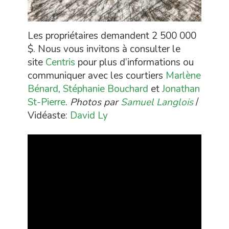
Les propriétaires demandent 2 500 000
$. Nous vous invitons à consulter le
site
Centris
pour plus d’informations ou
communiquer avec les courtiers
Marlène
Bénard
,
Stéphanie Bouchard
et
Jonathan
St-Pierre
.
Photos par
Samuel Langlois
/
Vidéaste:
David Ly