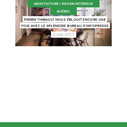
ARCHITECTURE / DESIGN INTÉRIEUR
QUÉBEC
PIERRE THIBAULT NOUS ÉBLOUIT ENCORE UNE
FOIS AVEC LE SPLENDIDE BUREAU D’INFOPRESSE
5 mai 2017